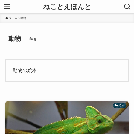
ねことえほんと
ホーム
動物
動物
– tag –
動物の絵本
絵本